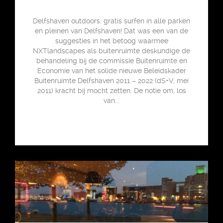
Delfshaven outdoors: gratis surfen in alle parken
en pleinen van Delfshaven! Dat was een van de
suggesties in het betoog waarmee
NXTlandscapes als buitenruimte deskundige de
behandeling bij de commissie Buitenruimte en
Economie van het solide nieuwe Beleidskader
Buitenruimte Delfshaven 2011 – 2022 (dS+V, mei
2011) kracht bij mocht zetten. De notie om, los
van...