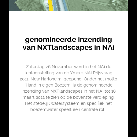
genomineerde inzending
van NXTlandscapes in NAi
Zaterdag 26 November werd in het NAi de
tentoonstelling van de Ymere NAi Prijsvraag
2011 ‘New Harloheim’ geopend. Onder het motto
‘Hand in eigen Boezem’ is de genomineerde
inzending van NXTlandscapes in het NAI tot 18
maart 2012 te zien op de bovenste verdieping.
Het stedelijk watersysteem en specifiek het
boezemwater speelt een centrale rol...