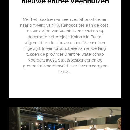
nieuwe entree Veenhuizen
Met het plaatsen van een zestal poortstenen
naar ontwerp van NXTlandscapes aan de oost-
en westzijde van Veenhuizen werd op 14
december het project ‘Kolonie in Beeld’
afgerond en de nieuwe entree Veenhuizen
ingewijd. In een productieve samenwerking
tussen de provincie Drenthe, waterschap
Noorderzijlvest, Staatsbosbeheer en de
gemeente Noordenveld is er tussen 2009 en
2012...