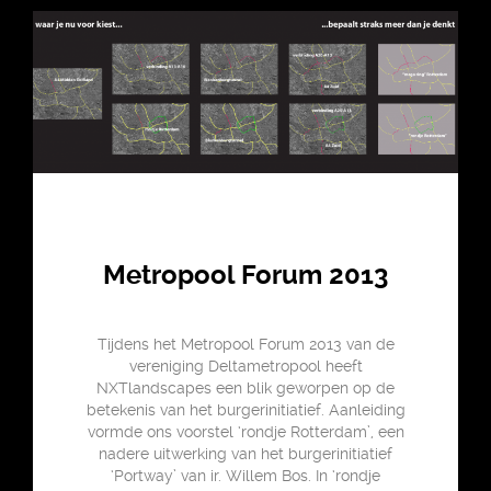
Metropool Forum 2013
Tijdens het Metropool Forum 2013 van de
vereniging Deltametropool heeft
NXTlandscapes een blik geworpen op de
betekenis van het burgerinitiatief. Aanleiding
vormde ons voorstel ‘rondje Rotterdam’, een
nadere uitwerking van het burgerinitiatief
‘Portway’ van ir. Willem Bos. In ‘rondje