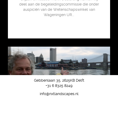
deel aan de begeleidingscommissie die onder
auspiciën van de Wetenschapswinkel van
Wageningen UR...
Gebbenlaan 35, 2625KB Delft
+31 6 8325 8249
info@nxtlandscapes.nl