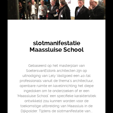
slotmanifestatie
Maassluise School
Gebaseerd op het masterplan van
SoetersvanEldonk architecten zijn op
uitnodiging van Lely Vastgoed een 40-tal
professionals vanuit de thema’s architectuur,
openbare ruimte en kavelinrichting het diepe
ingedoken om te onderzoeken of er een
‘Maassluise School’ een specifieke karakteristiek
ontwikkeld zou kunnen worden voor de
toekomstige uitbreiding van Maassluis in de
Dijkpolder. Tijdens de slotmanifestatie van...