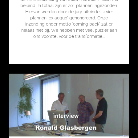
bekend. In totaal zijn er 201 plannen ingezonden.
Hiervan werden door de jury uiteindelijk vier
plannen ‘ex aequo’ gehonoreerd. Onze
inzending onder motto ‘coming back’ zat er
helaas niet bij. We hebben met veel plezier aan
ons voorstel voor de transformatie...