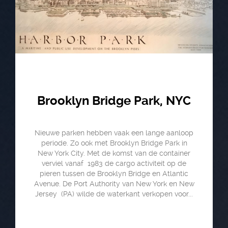
Brooklyn Bridge Park, NYC
Nieuwe parken hebben vaak een lange aanloop
periode. Zo ook met Brooklyn Bridge Park in
New York City. Met de komst van de container
verviel vanaf 1983 de cargo activiteit op de
pieren tussen de Brooklyn Bridge en Atlantic
Avenue. De Port Authority van New York en New
Jersey (PA) wilde de waterkant verkopen voor...