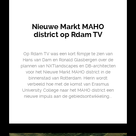
Nieuwe Markt MAHO
district op Rdam TV
Op Rdam TV was een kort filmpje te zien van
Hans van Dam en Ronald Glasbergen over de
plannen van NXTlandscapes en DB~architecten
voor het Nieuwe Markt MAHO district in de
binnenstad van Rotterdam. Hierin wordt
verbeeld hoe met de komst van Erasmus
University College naar het MAHO district een
nieuwe impuls aan de gebiedsontwikkeling...