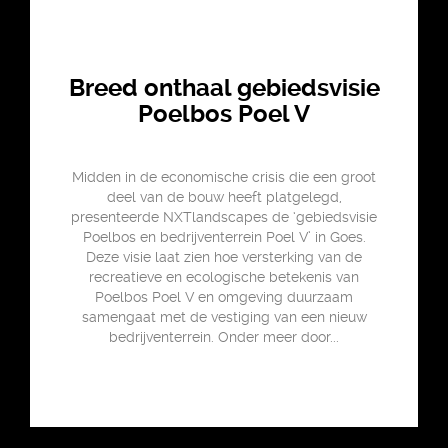
Breed onthaal gebiedsvisie
Poelbos Poel V
Midden in de economische crisis die een groot
deel van de bouw heeft platgelegd,
presenteerde NXTlandscapes de ‘gebiedsvisie
Poelbos en bedrijventerrein Poel V’ in Goes.
Deze visie laat zien hoe versterking van de
recreatieve en ecologische betekenis van
Poelbos Poel V en omgeving duurzaam
samengaat met de vestiging van een nieuw
bedrijventerrein. Onder meer door...