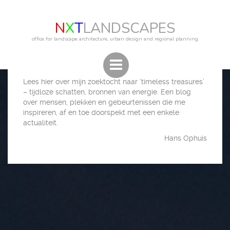
N
X
T
LANDSCAPES
office for landscape architecture, urban design and regional planning
Lees hier over mijn zoektocht naar ‘timeless treasures’
– tijdloze schatten, bronnen van energie. Een blog
over mensen, plekken en gebeurtenissen die me
inspireren, af en toe doorspekt met een enkele
actualiteit.
Hans Ophuis