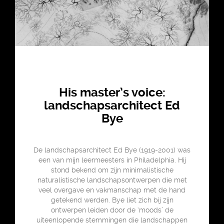
His master’s voice:
landschapsarchitect Ed
Bye
De landschapsarchitect Ed Bye (1919-2001) was
een van mijn leermeesters in Philadelphia. Hij
stond bekend om zijn minimalistische
naturalistische landschapsontwerpen die met
veel overgave en vakmanschap met de hand
getekend werden. Bye liet zich bij zijn
ontwerpen leiden door de ‘moods’ de
uiteenlopende stemmingen die landschappen