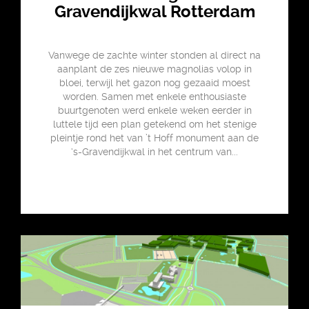
Gravendijkwal Rotterdam
Vanwege de zachte winter stonden al direct na
aanplant de zes nieuwe magnolias volop in
bloei, terwijl het gazon nog gezaaid moest
worden. Samen met enkele enthousiaste
buurtgenoten werd enkele weken eerder in
luttele tijd een plan getekend om het stenige
pleintje rond het van ’t Hoff monument aan de
‘s-Gravendijkwal in het centrum van...