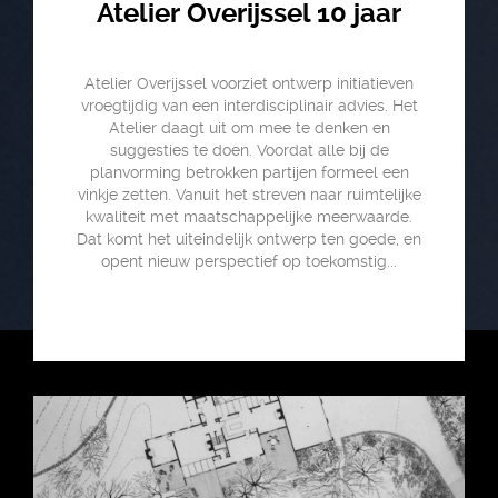
Atelier Overijssel 10 jaar
Atelier Overijssel voorziet ontwerp initiatieven
vroegtijdig van een interdisciplinair advies. Het
Atelier daagt uit om mee te denken en
suggesties te doen. Voordat alle bij de
planvorming betrokken partijen formeel een
vinkje zetten. Vanuit het streven naar ruimtelijke
kwaliteit met maatschappelijke meerwaarde.
Dat komt het uiteindelijk ontwerp ten goede, en
opent nieuw perspectief op toekomstig...