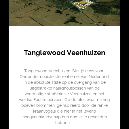
Tanglewood Veenhuizen
Tanglewood Veenhuizen. Stel je eens voor…
Onder de mooiste sterrenhemel van Nederland,
in de absolute stilte op de overgang van de
uitgestrekte naaldhoutbossen van de
voormalige strafkolonie Veenhuizen en het
weidse Fochteloërveen. Op de plek waar nu nog
boeven brommen; geïnspireerd door de ranke
kraanvogels die hier in het levend
hoogveenlandschap hun domicilie gevonden
hebben…...