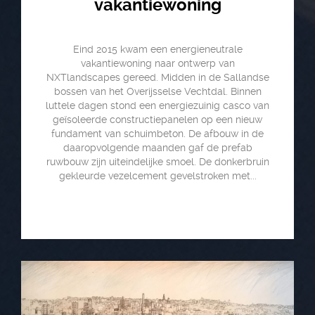
vakantiewoning
Eind 2015 kwam een energieneutrale
vakantiewoning naar ontwerp van
NXTlandscapes gereed. Midden in de Sallandse
bossen van het Overijsselse Vechtdal. Binnen
luttele dagen stond een energiezuinig casco van
geïsoleerde constructiepanelen op een nieuw
fundament van schuimbeton. De afbouw in de
daaropvolgende maanden gaf de prefab
ruwbouw zijn uiteindelijke smoel. De donkerbruin
gekleurde vezelcement gevelstroken met...