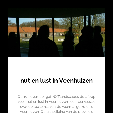
nut en lust in Veenhuizen
Op 19 november gaf NXTlandscapes de aftrap
voor ‘nut en lust in Veenhuizen’, een werksessie
over de toekomst van de voormalige kolonie
Veenhuizen. Op uitnodiging van de provincie