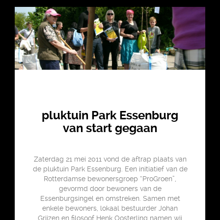
pluktuin Park Essenburg
van start gegaan
Zaterdag 21 mei 2011 vond de aftrap plaats van
de pluktuin Park Essenburg. Een initiatief van de
Rotterdamse bewonersgroep “ProGroen”,
gevormd door bewoners van de
Essenburgsingel en omstreken. Samen met
enkele bewoners, lokaal bestuurder Johan
Grijzen en filosoof Henk Oosterling namen wij