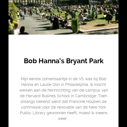
Bob Hanna’s Bryant Park
Mijn eerste zomerbaantje in de VS was bij Bob
Hanna en Laurie Olin in Philadelphia. Ik mocht
werken aan de herinrichting van de campus van
de Harvard Busines School in Cambridge. Toen
onlangs bekend werd dat Francine Houben de
commissie voor de renovatie van de New York
Public Library gewonnen heeft, moest ik ineens
weer...