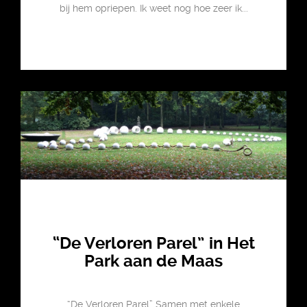
bij hem opriepen. Ik weet nog hoe zeer ik...
“De Verloren Parel” in Het
Park aan de Maas
“De Verloren Parel” Samen met enkele