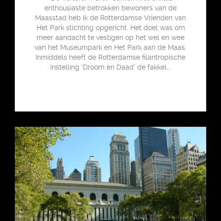
enthousiaste betrokken bewoners van de
Maasstad heb ik de Rotterdamse Vrienden van
Het Park stichting opgericht. Het doel was om
meer aandacht te vestigen op het wel en wee
van het Museumpark en Het Park aan de Maas.
Inmiddels heeft de Rotterdamse filantropische
instelling ‘Droom en Daad’ de fakkel...