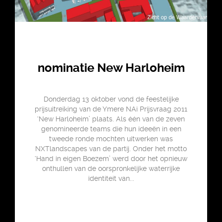
nominatie New Harloheim
Donderdag 13 oktober vond de feestelijke
prijsuitreiking van de Ymere NAi Prijsvraag 2011
‘New Harloheim’ plaats. Als één van de zeven
genomineerde teams die hun ideeën in een
tweede ronde mochten uitwerken was
NXTlandscapes van de partij. Onder het motto
‘Hand in eigen Boezem’ werd door het opnieuw
onthullen van de oorspronkelijke waterrijke
identiteit van...