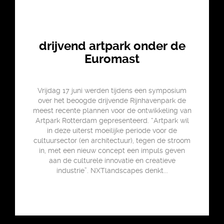
drijvend artpark onder de
Euromast
Vrijdag 17 juni werden tijdens een symposium
over het beoogde drijvende Rijnhavenpark de
meest recente plannen voor de ontwikkeling van
Artpark Rotterdam gepresenteerd. “Artpark wil
in deze uiterst moeilijke periode voor de
cultuursector (en architectuur), tegen de stroom
in, met een nieuw concept een impuls geven
aan de culturele innovatie en creatieve
industrie”. NXTlandscapes denkt...