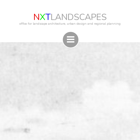
N
X
T
LANDSCAPES
office for landscape architecture, urban design and regional planning