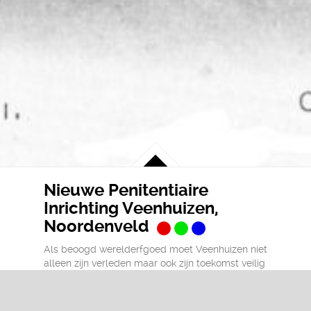
Nieuwe Penitentiaire
Inrichting Veenhuizen,
Noordenveld
Als beoogd werelderfgoed moet Veenhuizen niet
alleen zijn verleden maar ook zijn toekomst veilig
stellen. Het behoud van de huidige deels
verouderde Penitentiaire Inrichtingen in een
nieuwe vorm is daarbij cruciaal. In samenwerking