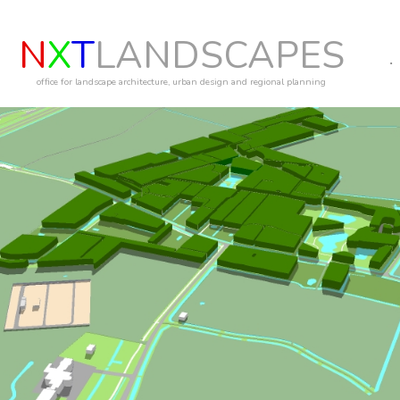
N
X
T
LANDSCAPES
office for landscape architecture, urban design and regional planning