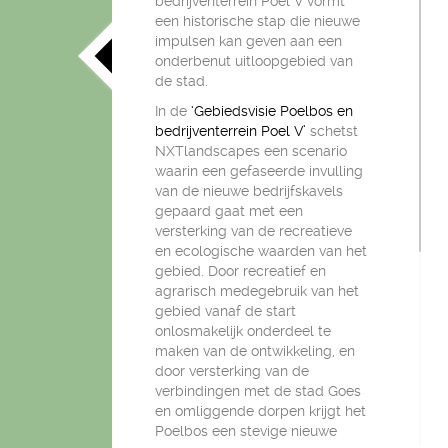
bedrijventerrein Poel V vormt
een historische stap die nieuwe
impulsen kan geven aan een
onderbenut uitloopgebied van
de stad.
In de
‘Gebiedsvisie Poelbos en
bedrijventerrein Poel V’
schetst
NXTlandscapes een scenario
waarin een gefaseerde invulling
van de nieuwe bedrijfskavels
gepaard gaat met een
versterking van de recreatieve
en ecologische waarden van het
gebied. Door recreatief en
agrarisch medegebruik van het
gebied vanaf de start
onlosmakelijk onderdeel te
maken van de ontwikkeling, en
door versterking van de
verbindingen met de stad Goes
en omliggende dorpen krijgt het
Poelbos een stevige nieuwe