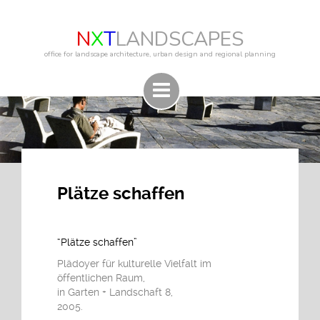
N
X
T
LANDSCAPES
office for landscape architecture, urban design and regional planning
Plätze schaffen
“Plätze schaffen”
Plädoyer für kulturelle Vielfalt im
öffentlichen Raum,
in Garten + Landschaft 8,
2005.